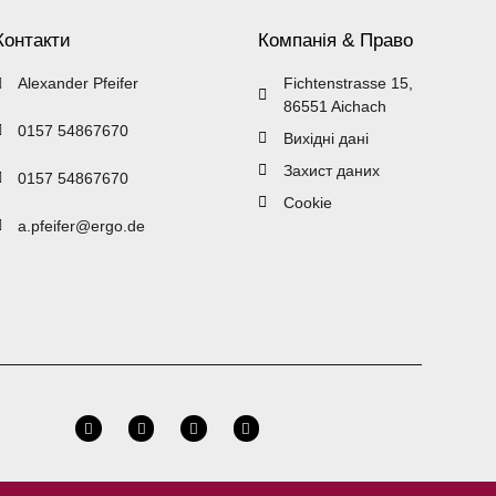
Контакти
Компанія & Право
Alexander Pfeifer
Fichtenstrasse 15,
86551 Aichach
0157 54867670
Вихідні дані
Захист даних
0157 54867670
Cookie
a.pfeifer@ergo.de