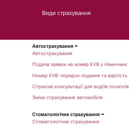
Види страхування
Автострахування ⭢
Автострахування
Подача заявки на номер EVB у Німеччині
Номер EVB: порядок подання та вартість
Страхові консультації для водіїв-початків
Зміна страхування автомобіля
Стоматологічне страхування ⭢
Стоматологічне страхування