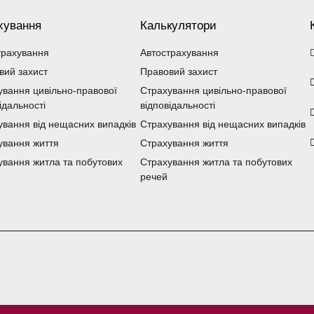
хування
Калькулятори
трахування
Автострахування
вий захист
Правовий захист
ування цивільно-правової
Страхування цивільно-правової
ідальності
відповідальності
ування від нещасних випадків
Страхування від нещасних випадків
ування життя
Страхування життя
ування житла та побутових
Страхування житла та побутових
речей