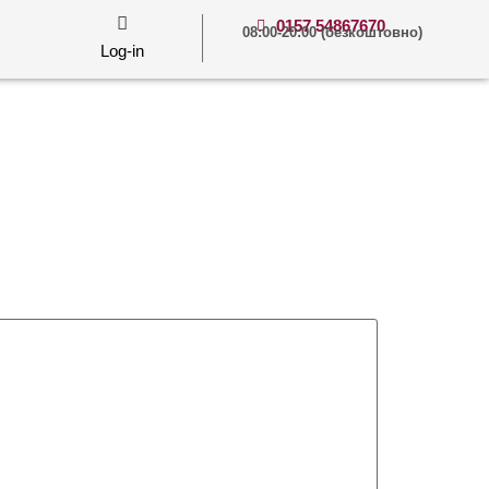
0157 54867670
08:00-20:00 (безкоштовно)
Log-in