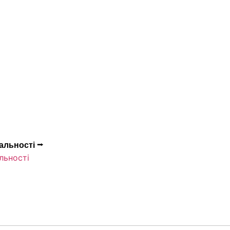
альності ⭢
льності