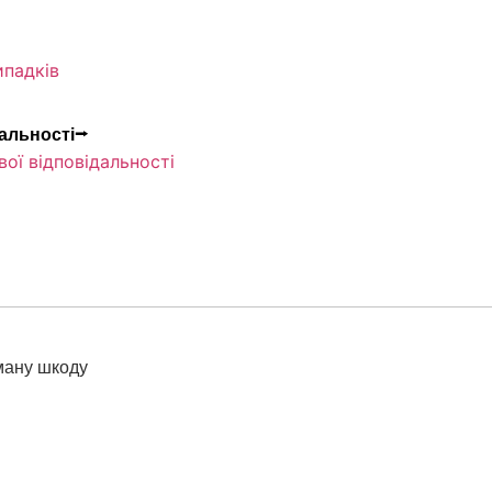
ипадків
дальності⭢
ої відповідальності
ману шкоду