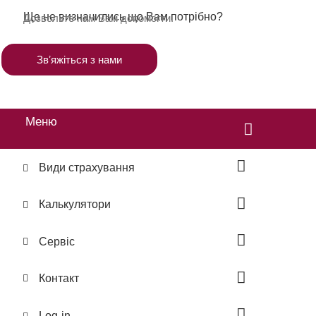
Ще не визначились що Вам потрібно?
Дозвольте нам Вам допомогти.
Звʼяжіться з нами
Меню
Види страхування
Калькулятори
Сервіс
Контакт
Log-in