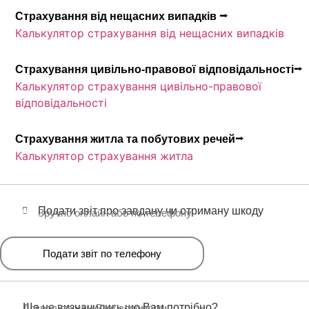
Страхування від нещасних випадків ⭢
Калькулятор страхування від нещасних випадків
Страхування цивільно-правової відповідальності⭢
Калькулятор страхування цивільно-правової
відповідальності
Страхування житла та побутових речей⭢
Калькулятор страхування житла
Подати звіт про завдану чи отриману шкоду
Зручно онлайн або по телефону
Подати звіт по телефону
Ще не визначились що Вам потрібно?
Дозвольте нам Вам допомогти.