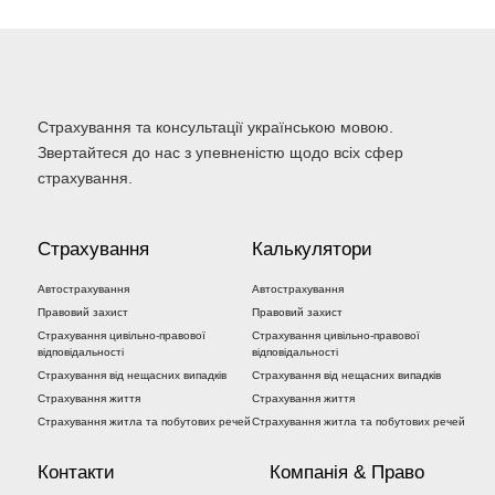
Страхування та консультації українською мовою.
Звертайтеся до нас з упевненістю щодо всіх сфер
страхування.
Страхування
Калькулятори
Автострахування
Автострахування
Правовий захист
Правовий захист
Страхування цивільно-правової
Страхування цивільно-правової
відповідальності
відповідальності
Страхування від нещасних випадків
Страхування від нещасних випадків
Страхування життя
Страхування життя
Страхування житла та побутових речей
Страхування житла та побутових речей
Контакти
Компанія & Право