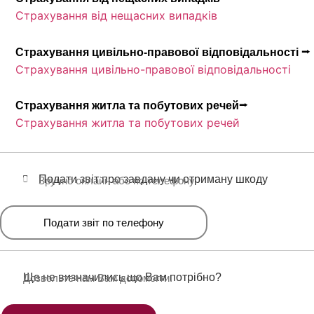
Страхування від нещасних випадків
Страхування цивільно-правової відповідальності ⭢
Страхування цивільно-правової відповідальності
Страхування житла та побутових речей⭢
Страхування житла та побутових речей
Подати звіт про завдану чи отриману шкоду
Зручно онлайн або по телефону
Подати звіт по телефону
Ще не визначились що Вам потрібно?
Дозвольте нам Вам допомогти.