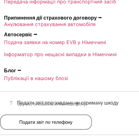
Передача інформації про транспортний засіб
Припинення дії страхового договору ⭢
Анулювання страхування автомобіля
Автосервіс ⭢
Подача заявки на номер EVB у Німеччині
Інформатор про нещасні випадки в Німеччині
Блог ⭢
Публікації в нашому блозі
Подати звіт про завдану чи отриману шкоду
Зручно онлайн або по телефону
Подати звіт по телефону