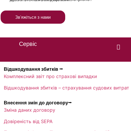
Звʼяжіться з нами
Сервіс
Відшкодування збитків ⭢
Комплексний звіт про страхові випадки
Відшкодування збитків – страхування судових витрат
Внесення змін до договору⭢
Зміна даних договору
Довіреність від SEPA