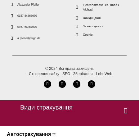
Alexander Pfeifer
Fichtenstrasse 15, 86551
Aichach
0157 54867670
Вихідні дані
Захист даних
0157 54867670
Cookie
a.pfeifer@ergo.de
© 2024 Всі права захищені.
- Створення сайту - SEO - Зберігання - LehoWeb
Види страхування
Автострахування ⭢