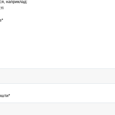
я, наприклад:
ті
в*
ошти*