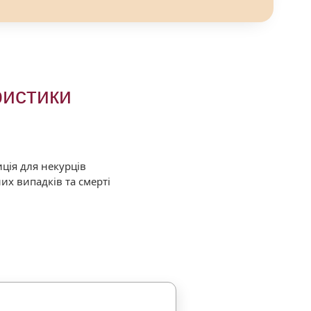
ристики
ція для некурців
их випадків та смерті