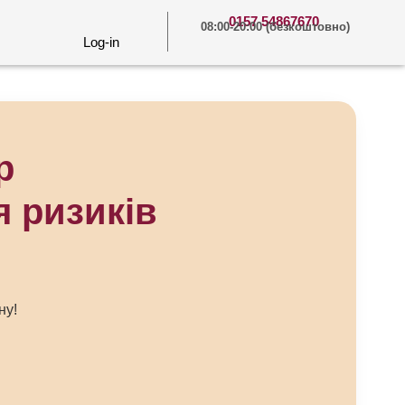
0157 54867670
08:00-20:00 (безкоштовно)
Log-in
р
я ризиків
ну!