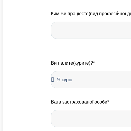
Ким Ви працюєте(вид професійної ді
Ви палите(курите)?*
Вага застрахованої особи*