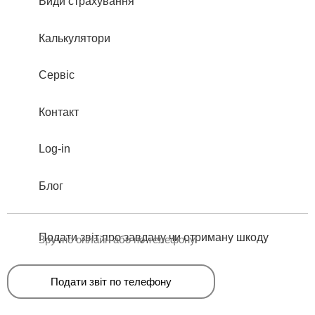
Види страхування
Калькулятори
Сервіс
Контакт
Log-in
Блог
Подати звіт про завдану чи отриману шкоду
Зручно онлайн або по телефону
Подати звіт по телефону