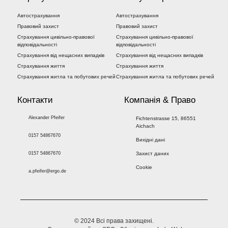
Автострахування
Автострахування
Правовий захист
Правовий захист
Страхування цивільно-правової
Страхування цивільно-правової
відповідальності
відповідальності
Страхування від нещасних випадків
Страхування від нещасних випадків
Страхування життя
Страхування життя
Страхування житла та побутових речей
Страхування житла та побутових речей
Контакти
Компанія & Право
Alexander Pfeifer
Fichtenstrasse 15, 86551
Aichach
0157 54867670
Вихідні дані
0157 54867670
Захист даних
Cookie
a.pfeifer@ergo.de
© 2024 Всі права захищені.