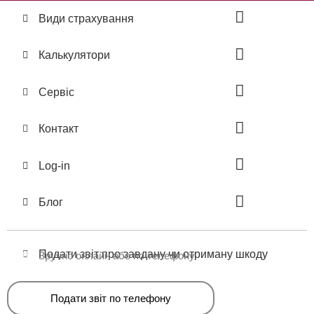
Види страхування
Калькулятори
Сервіс
Контакт
Log-in
Блог
Подати звіт про завдану чи отриману шкоду
Зручно онлайн або по телефону
Подати звіт по телефону