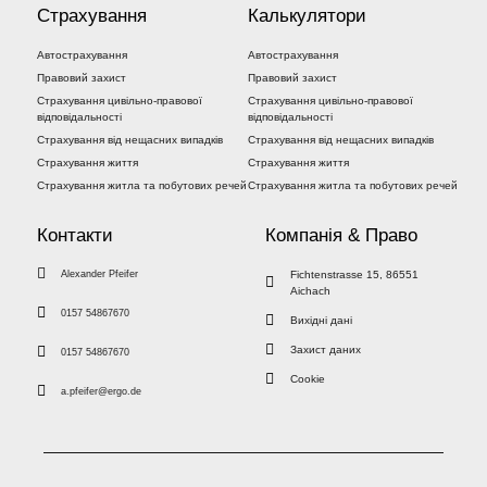
Страхування
Калькулятори
Автострахування
Автострахування
Правовий захист
Правовий захист
Страхування цивільно-правової
Страхування цивільно-правової
відповідальності
відповідальності
Страхування від нещасних випадків
Страхування від нещасних випадків
Страхування життя
Страхування життя
Страхування житла та побутових речей
Страхування житла та побутових речей
Контакти
Компанія & Право
Alexander Pfeifer
Fichtenstrasse 15, 86551
Aichach
0157 54867670
Вихідні дані
Захист даних
0157 54867670
Cookie
a.pfeifer@ergo.de