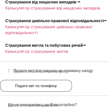
Страхування від нещасних випадків ⭢
Калькулятор страхування від нещасних випадків
Страхування цивільно-правової відповідальності⭢
Калькулятор страхування цивільно-правової
відповідальності
Страхування житла та побутових речей⭢
Калькулятор страхування житла
Подати звіт про завдану чи отриману шкоду
Зручно онлайн або по телефону
Подати звіт по телефону
Ще не визначились що Вам потрібно?
Дозвольте нам Вам допомогти.