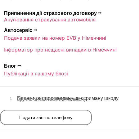
Припинення дії страхового договору ⭢
Анулювання страхування автомобіля
Автосервіс ⭢
Подача заявки на номер EVB у Німеччині
Інформатор про нещасні випадки в Німеччині
Блог ⭢
Публікації в нашому блозі
Подати звіт про завдану чи отриману шкоду
Зручно онлайн або по телефону
Подати звіт по телефону