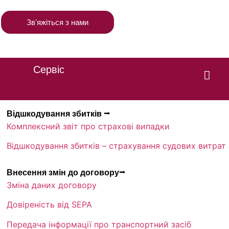
Звʼяжіться з нами
Сервіс
Відшкодування збитків ⭢
Комплексний звіт про страхові випадки
Відшкодування збитків – страхування судових витрат
Внесення змін до договору⭢
Зміна даних договору
Довіреність від SEPA
Передача інформації про транспортний засіб