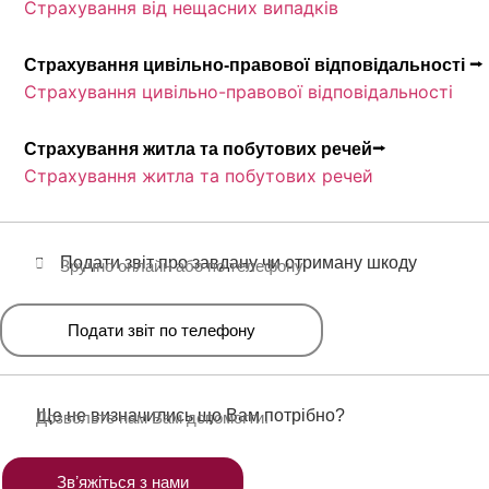
Страхування від нещасних випадків
Страхування цивільно-правової відповідальності ⭢
Страхування цивільно-правової відповідальності
Страхування житла та побутових речей⭢
Страхування житла та побутових речей
Подати звіт про завдану чи отриману шкоду
Зручно онлайн або по телефону
Подати звіт по телефону
Ще не визначились що Вам потрібно?
Дозвольте нам Вам допомогти.
Звʼяжіться з нами