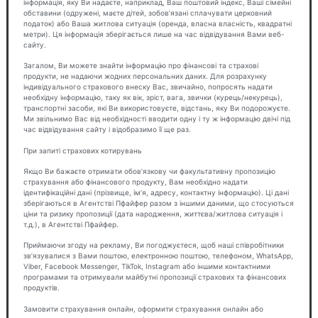
інформація, яку Ви надаєте, наприклад, Ваш поштовий індекс, Ваші сімейні
обставини (одружені, маєте дітей, зобов’язані сплачувати церковний
податок) або Ваша житлова ситуація (оренда, власна власність, квадратні
метри). Ця інформація зберігається лише на час відвідування Вами веб-
сайту.
Загалом, Ви можете знайти інформацію про фінансові та страхові
продукти, не надаючи жодних персональних даних. Для розрахунку
індивідуального страхового внеску Вас, звичайно, попросять надати
необхідну інформацію, таку як вік, зріст, вага, звички (курець/некурець),
транспортні засоби, які Ви використовуєте, відстань, яку Ви подорожуєте.
Ми звільнимо Вас від необхідності вводити одну і ту ж інформацію двічі під
час відвідування сайту і відобразимо її ще раз.
При запиті страхових котирувань
Якщо Ви бажаєте отримати обов’язкову чи факультативну пропозицію
страхування або фінансового продукту, Вам необхідно надати
ідентифікаційні дані (прізвище, ім’я, адресу, контактну інформацію). Ці дані
зберігаються в Агентстві Пфайфер разом з іншими даними, що стосуються
ціни та ризику пропозиції (дата народження, життєва/житлова ситуація і
т.д.), в Агентстві Пфайфер.
Приймаючи згоду на рекламу, Ви погоджуєтеся, щоб наші співробітники
зв’язувалися з Вами поштою, електронною поштою, телефоном, WhatsApp,
Viber, Facebook Messenger, TikTok, Instagram або іншими контактними
програмами та отримували майбутні пропозиції страхових та фінансових
продуктів.
Замовити страхування онлайн, оформити страхування онлайн або