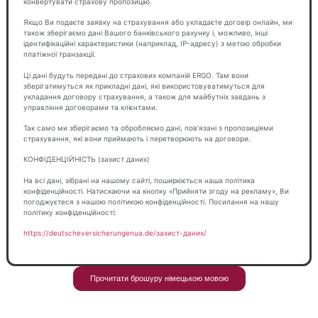
конвертувати страхову пропозицію.
Якщо Ви подаєте заявку на страхування або укладаєте договір онлайн, ми
також зберігаємо дані Вашого банківського рахунку і, можливо, інші
ідентифікаційні характеристики (наприклад, IP-адресу) з метою обробки
платіжної транзакції.
Ці дані будуть передані до страхових компаній ERGO. Там вони
зберігатимуться як прикладні дані, які використовуватимуться для
укладання договору страхування, а також для майбутніх завдань з
управління договорами та клієнтами.
Так само ми зберігаємо та обробляємо дані, пов’язані з пропозиціями
страхування, які вони приймають і перетворюють на договори.
КОНФІДЕНЦІЙНІСТЬ (захист даних)
На всі дані, зібрані на нашому сайті, поширюється наша політика
конфіденційності. Натискаючи на кнопку «Прийняти згоду на рекламу», Ви
погоджуєтеся з нашою політикою конфіденційності. Посилання на нашу
політику конфіденційності:
https://deutscheversicherungenua.de/захист-даних/
Прочитати брошуру німецькою мовою