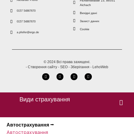
Alexander Pfeifer
Fichtenstrasse 15, 86551
Aichach
0157 54867670
Вихідні дані
Захист даних
0157 54867670
Cookie
a.pfeifer@ergo.de
© 2024 Всі права захищені.
- Створення сайту - SEO - Зберігання - LehoWeb
Види страхування
Автострахування ⭢
Автострахування