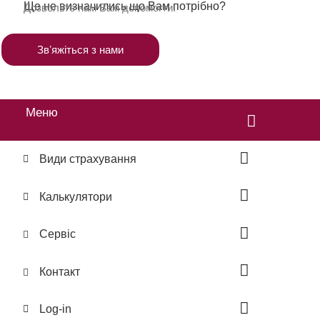
Ще не визначились що Вам потрібно?
Дозвольте нам Вам допомогти.
Звʼяжіться з нами
Меню
Види страхування
Калькулятори
Сервіс
Контакт
Log-in