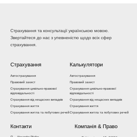
Страхування та консультації українською мовою.
Звертайтеся до нас з упевненістю щодо всіх сфер
страхування.
Страхування
Калькулятори
Автострахування
Автострахування
Правовий захист
Правовий захист
Страхування цивільно-правової
Страхування цивільно-правової
відповідальності
відповідальності
Страхування від нещасних випадків
Страхування від нещасних випадків
Страхування життя
Страхування життя
Страхування житла та побутових речей
Страхування житла та побутових речей
Контакти
Компанія & Право