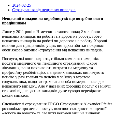
2024-02-25
Страхування від нещасних випадків
Нещасний випадок на виробництві: що потрібно знати
працівникам
Лише у 2011 році в Німеччині сталося понад 2 мільйони
нещасних випадків на роботі та в дорозі на роботу, тобто
нещасних випадків на роботі чи дорогою на роботу. Хороші
новини для працівників: у цих випадках збитки покриває
обов’язкове(законне) страхування від нещасних випадків.
Послуги, які вони надають, є більш комплексними, ніж
послуги медичного чи пенсійного страхування. Окрім
лікування, вони покривають витрати на медичну та
професійну реабілітацію, а в деяких випадках виплачують
пенсію у разі травми та пенсію у зв’язку з втратою
годувальника, якщо застрахована особа померла внаслідок
нещасного випадку. Але у названих хороших послуг є і мінус:
страхові від нещасних випадків дуже суворо перевіряють
кожен випадок.
Спеціаліст зі страхування ERGO Страхування Alexander Pfeifer
розповідає про деталі послуг, пояснює складності концепції
«дорога на роботу» та дає чіткі рекомендації на випадок