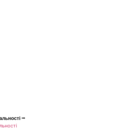
альності ⭢
льності