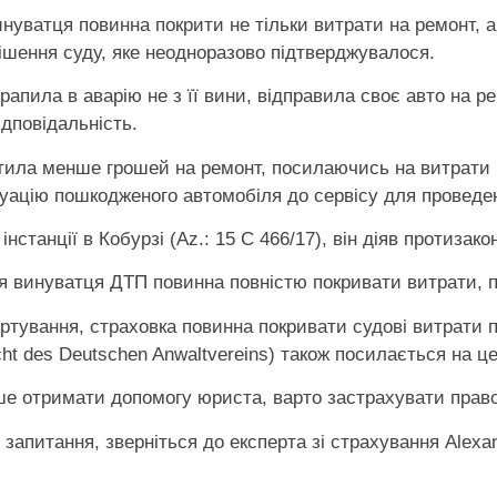
нуватця повинна покрити не тільки витрати на ремонт, 
ішення суду, яке неодноразово підтверджувалося.
рапила в аварію не з її вини, відправила своє авто на р
ідповідальність.
тила менше грошей на ремонт, посилаючись на витрати 
куацію пошкодженого автомобіля до сервісу для проведе
нстанції в Кобурзі (Az.: 15 C 466/17), він діяв протизако
я винуватця ДТП повинна повністю покривати витрати, п
ортування, страховка повинна покривати судові витрати 
cht des Deutschen Anwaltvereins) також посилається на це
е отримати допомогу юриста, варто застрахувати право
 запитання, зверніться до експерта зі страхування Alexa