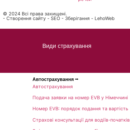
© 2024 Всі права захищені.
- Створення сайту - SEO - Зберігання - LehoWeb
Види страхування
Автострахування ⭢
Автострахування
Подача заявки на номер EVB у Німеччині
Номер EVB: порядок подання та вартість
Страхові консультації для водіїв-початків