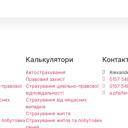
Калькулятори
Контак
Автострахування
Alexande
Правовий захист
0157 54
-правової
Страхування цивільно-правової
0157 54
відповідальності
a.pfeife
сних
Страхування від нещасних
випадків
Страхування життя
 побутових
Страхування житла та побутових
речей