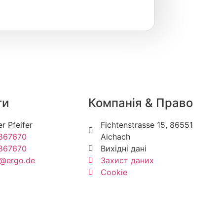
ти
Компанія & Право
r Pfeifer
Fichtenstrasse 15, 86551
867670
Aichach
867670
Вихідні дані
r@ergo.de
Захист даних
Cookie