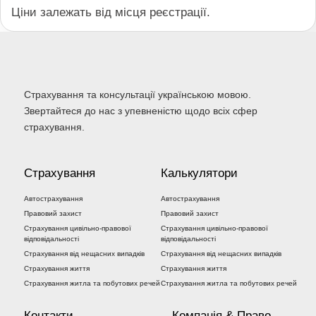
Ціни залежать від місця реєстрації.
Страхування та консультації українською мовою.
Звертайтеся до нас з упевненістю щодо всіх сфер
страхування.
Страхування
Калькулятори
Автострахування
Автострахування
Правовий захист
Правовий захист
Страхування цивільно-правової
Страхування цивільно-правової
відповідальності
відповідальності
Страхування від нещасних випадків
Страхування від нещасних випадків
Страхування життя
Страхування життя
Страхування житла та побутових речей
Страхування житла та побутових речей
Контакти
Компанія & Право