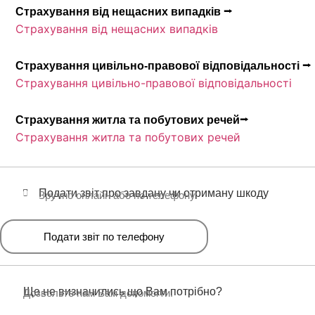
Страхування від нещасних випадків ⭢
Страхування від нещасних випадків
Страхування цивільно-правової відповідальності ⭢
Страхування цивільно-правової відповідальності
Страхування житла та побутових речей⭢
Страхування житла та побутових речей
Подати звіт про завдану чи отриману шкоду
Зручно онлайн або по телефону
Подати звіт по телефону
Ще не визначились що Вам потрібно?
Дозвольте нам Вам допомогти.