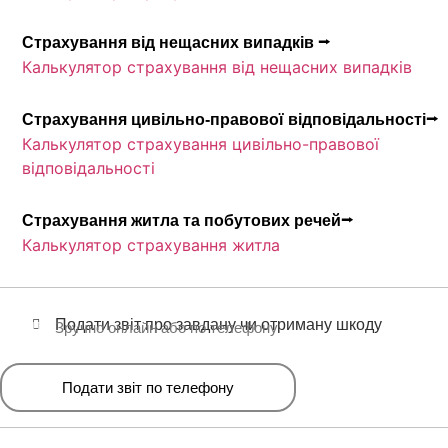
Страхування від нещасних випадків ⭢
Калькулятор страхування від нещасних випадків
Страхування цивільно-правової відповідальності⭢
Калькулятор страхування цивільно-правової
відповідальності
Страхування житла та побутових речей⭢
Калькулятор страхування житла
Подати звіт про завдану чи отриману шкоду
Зручно онлайн або по телефону
Подати звіт по телефону