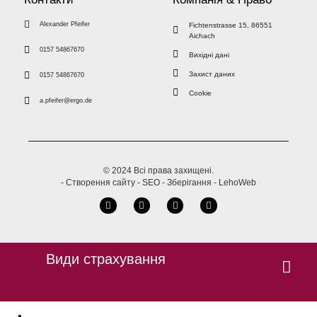
Alexander Pfeifer
Fichtenstrasse 15, 86551
Aichach
0157 54867670
Вихідні дані
Захист даних
0157 54867670
Cookie
a.pfeifer@ergo.de
© 2024 Всі права захищені.
- Створення сайту - SEO - Зберігання - LehoWeb
Види страхування