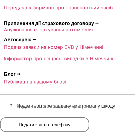
Передача інформації про транспортний засіб
Припинення дії страхового договору ⭢
Анулювання страхування автомобіля
Автосервіс ⭢
Подача заявки на номер EVB у Німеччині
Інформатор про нещасні випадки в Німеччині
Блог ⭢
Публікації в нашому блозі
Подати звіт про завдану чи отриману шкоду
Зручно онлайн або по телефону
Подати звіт по телефону