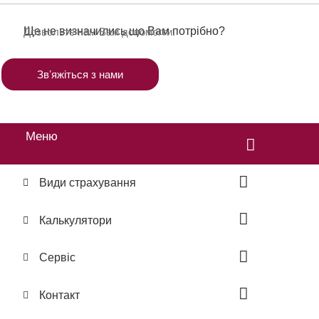
Ще не визначились що Вам потрібно?
Дозвольте нам Вам допомогти.
Звʼяжіться з нами
Меню
Види страхування
Калькулятори
Сервіс
Контакт