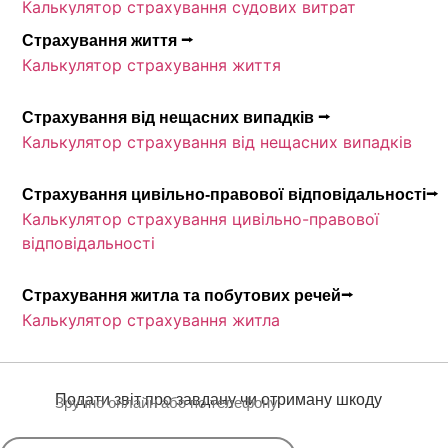
Калькулятор страхування судових витрат
Страхування життя ⭢
Калькулятор страхування життя
Страхування від нещасних випадків ⭢
Калькулятор страхування від нещасних випадків
Страхування цивільно-правової відповідальності⭢
Калькулятор страхування цивільно-правової
відповідальності
Страхування житла та побутових речей⭢
Калькулятор страхування житла
Подати звіт про завдану чи отриману шкоду
Зручно онлайн або по телефону