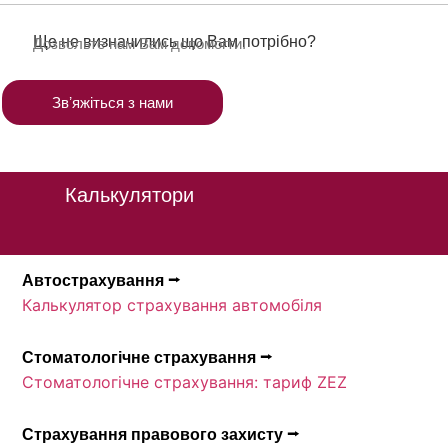
Ще не визначились що Вам потрібно?
Дозвольте нам Вам допомогти.
Звʼяжіться з нами
Калькулятори
Автострахування ⭢
Калькулятор страхування автомобіля
Стоматологічне страхування ⭢
Стоматологічне страхування: тариф ZEZ
Страхування правового захисту ⭢