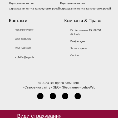
Страхування життя
Страхування життя
Страхування житла та побутових речей
Страхування житла та побутових речей
Контакти
Компанія & Право
Alexander Pfeifer
Fichtenstrasse 15, 86551
Aichach
0157 54867670
Вихідні дані
0157 54867670
Захист даних
Cookie
a.pfeifer@ergo.de
© 2024 Всі права захищені.
- Створення сайту - SEO - Зберігання - LehoWeb
Види страхування