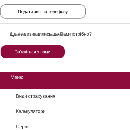
Подати звіт по телефону
Ще не визначились що Вам потрібно?
Дозвольте нам Вам допомогти.
Звʼяжіться з нами
Меню
Види страхування
Калькулятори
Сервіс