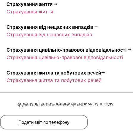
Страхування життя ⭢
Страхування життя
Страхування від нещасних випадків ⭢
Страхування від нещасних випадків
Страхування цивільно-правової відповідальності ⭢
Страхування цивільно-правової відповідальності
Страхування житла та побутових речей⭢
Страхування житла та побутових речей
Подати звіт про завдану чи отриману шкоду
Зручно онлайн або по телефону
Подати звіт по телефону