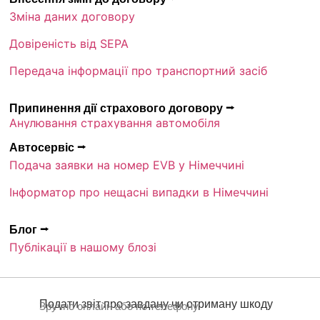
Зміна даних договору
Довіреність від SEPA
Передача інформації про транспортний засіб
Припинення дії страхового договору ⭢
Анулювання страхування автомобіля
Автосервіс ⭢
Подача заявки на номер EVB у Німеччині
Інформатор про нещасні випадки в Німеччині
Блог ⭢
Публікації в нашому блозі
Подати звіт про завдану чи отриману шкоду
Зручно онлайн або по телефону