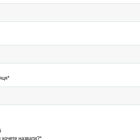
яця*
і
и хочете назвати?*