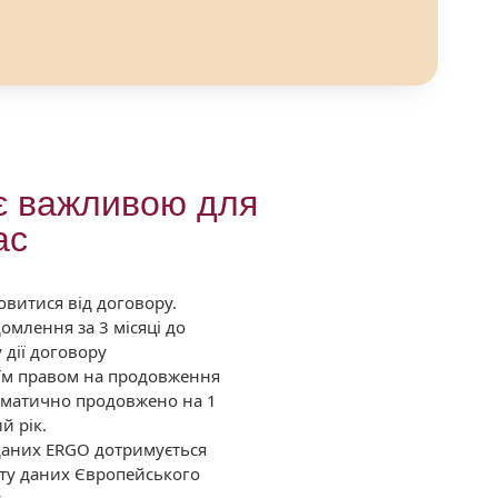
є важливою для
ас
мовитися від договору.
омлення за 3 місяці до
 дії договору
оїм правом на продовження
томатично продовжено на 1
й рік.
даних ERGO дотримується
ту даних Європейського
у