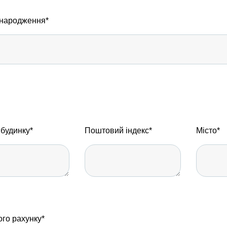
у народження*
будинку*
Поштовий індекс*
Місто*
ого рахунку*