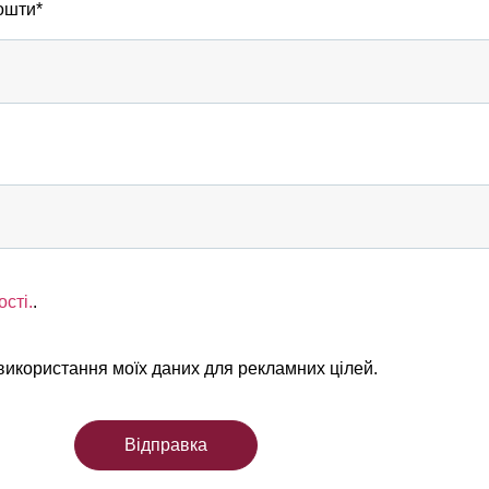
ошти*
сті.
.
 використання моїх даних для рекламних цілей.
Відправка