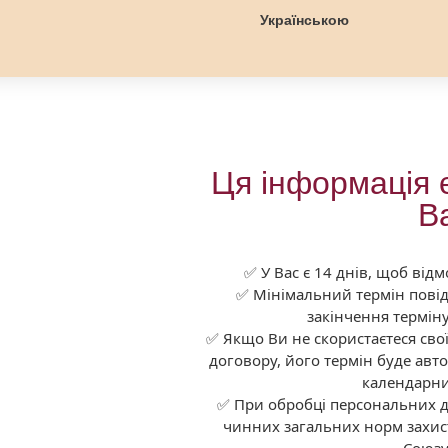
Українською
Ця інформація 
В
✅ У Вас є 14 днів, щоб від
✅ Мінімальний термін повід
закінчення терміну
✅ Якщо Ви не скористаєтеся св
договору, його термін буде ав
календарни
✅ При обробці персональних 
чинних загальних норм захис
Союз