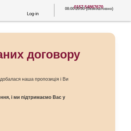
0157 54867670
08:00-20:00 (безкоштовно)
Log-in
аних договору
добалася наша пропозиція і Ви
ня, і ми підтримаємо Вас у