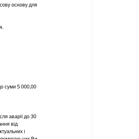
нсову основу для
я.
о суми 5 000,00
ля аварії до 30
ання від
ктуальних і
допомогою них Ви