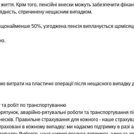
життя. Крім того, пенсійні внески можуть забезпечити фіна
лідність, спричинену нещасним випадком.
ть щонайменше 50%, узгоджена пенсія виплачується щомісяц
но.
:
мо витрати на пластичні операції після нещасного випадку д
т та робіт по транспортуванню
рятунок, аварійно-рятувальні роботи та транспортування піс
внесків. Правильне страхування для кожного - наше страхув
раховані в кожному випадку: ми надаємо підтримку в разі а
випадку. Виберіть наші широкі послуги допомоги, адже за 