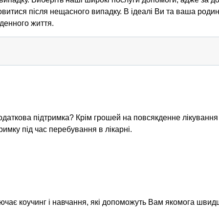
витися після нещасного випадку. В ідеалі Ви та ваша роди
денного життя.
Додаткова підтримка? Крім грошей на повсякденне лікування 
имку під час перебування в лікарні.
лючає коучинг і навчання, які допоможуть Вам якомога шви