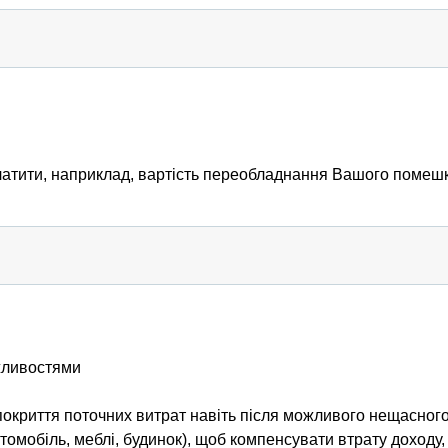
тити, наприклад, вартість переобладнання Вашого помешк
жливостями
окриття поточних витрат навіть після можливого нещасного
омобіль, меблі, будинок), щоб компенсувати втрату доходу,