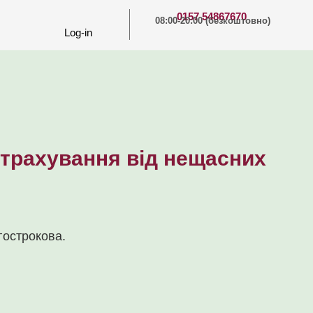
0157 54867670
08:00-20:00 (безкоштовно)
Log-in
страхування від нещасних
гострокова.