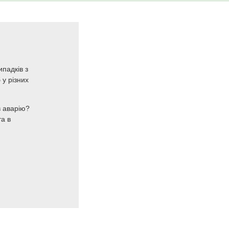
ипадків з
у різних
в аварію?
а в