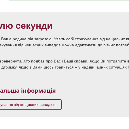
олю секунди
 Ваша родина під загрозою. Уявіть собі страхування від нещасних в
хування від нещасних випадків можна адаптувати до різних потреб 
перевернути. Хто подбає про Вас і Ваші справи, якщо Ви потрапите 
дтримку, якщо з Вами щось трапиться – у надзвичайних ситуаціях т
альша інформація
ування від нещасних випадків