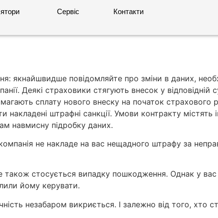
ятори
Сервіс
Контакти
ння: якнайшвидше повідомляйте про зміни в даних, необ
анії. Деякі страховики стягують внесок у відповідній с
вимагають сплату нового внеску на початок страхового
ти накладені штрафні санкції. Умови контракту містять 
ам навмисну підробку даних.
омпанія не накладе на вас нещадного штрафу за неправ
і це також стосується випадку пошкодження. Однак у в
олили йому керувати.
ність незабаром викриється. І залежно від того, хто 