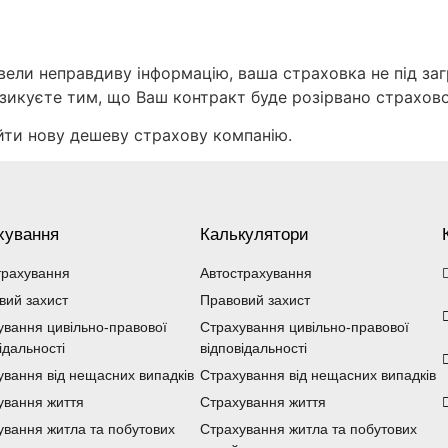
вели неправдиву інформацію, ваша страховка не під за
изикуєте тим, що Ваш контракт буде розірвано страхов
йти нову дешеву страхову компанію.
хування
Калькулятори
трахування
Автострахування
вий захист
Правовий захист
ування цивільно-правової
Страхування цивільно-правової
ідальності
відповідальності
ування від нещасних випадків
Страхування від нещасних випадків
ування життя
Страхування життя
ування житла та побутових
Страхування житла та побутових