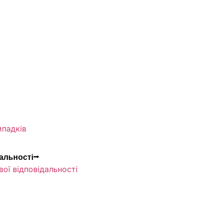
ипадків
дальності⭢
ої відповідальності