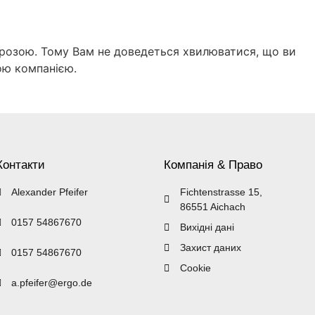
грозою. Тому Вам не доведеться хвилюватися, що ви
ою компанією.
Контакти
Компанія & Право
Alexander Pfeifer
Fichtenstrasse 15,
86551 Aichach
0157 54867670
Вихідні дані
Захист даних
0157 54867670
Cookie
a.pfeifer@ergo.de