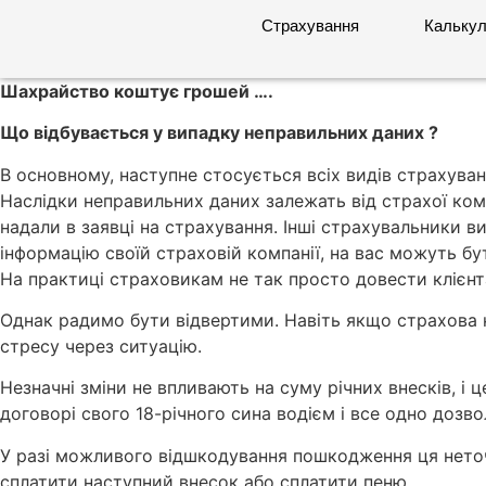
Страхування
Калькул
Шахрайство коштує грошей ….
Що відбувається у випадку неправильних даних ?
В основному, наступне стосується всіх видів страхува
Наслідки неправильних даних залежать від страхої комп
надали в заявці на страхування. Інші страхувальники 
інформацію своїй страховій компанії, на вас можуть бу
На практиці страховикам не так просто довести клієнт
Однак радимо бути відвертими. Навіть якщо страхова к
стресу через ситуацію.
Незначні зміни не впливають на суму річних внесків, 
договорі свого 18-річного сина водієм і все одно дозв
У разі можливого відшкодування пошкодження ця неточ
сплатити наступний внесок або сплатити пеню.