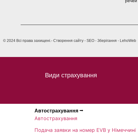
речей
© 2024 Всі права захищені.
- Створення сайту - SEO - Зберігання - LehoWeb
Види страхування
Автострахування ⭢
Автострахування
Подача заявки на номер EVB у Німеччині