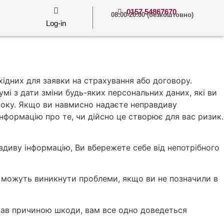
0157 54867670
08:00-20:00 (безкоштовно)
Log-in
хідних для заявки на страхування або договору.
умі з дати зміни будь-яких персональних даних, які ви
 року. Якщо ви навмисно надаєте неправдиву
інформацію про те, чи дійсно це створює для вас ризик.
диву інформацію, Ви вбережете себе від непотрібного
ас можуть виникнути проблеми, якщо ви не позначили в
став причиною шкоди, вам все одно доведеться