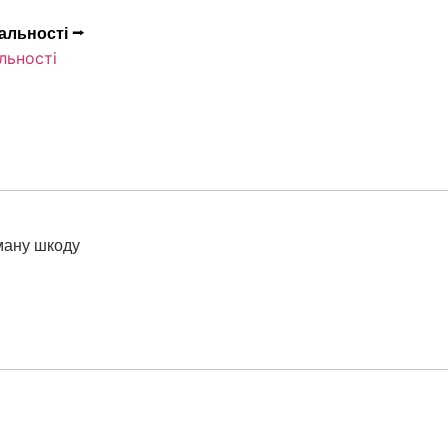
альності ⭢
льності
ману шкоду