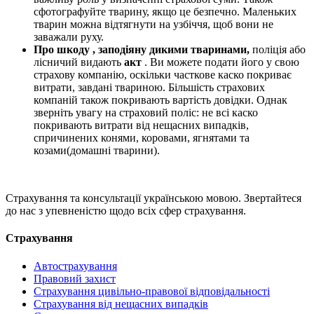
сфотографуйте тварину, якщо це безпечно. Маленьких
тварин можна відтягнути на узбіччя, щоб вони не
заважали руху.
Про шкоду , заподіяну дикими тваринами,
поліція або
лісничий видають
акт
. Ви можете подати його у свою
страхову компанію, оскільки часткове каско покриває
витрати, завдані твариною. Більшість страхових
компаній також покривають вартість довідки. Однак
зверніть увагу на страховий поліс: не всі каско
покривають витрати від нещасних випадків,
спричинених конями, коровами, ягнятами та
козами(домашні тварини).
Страхування та консультації українською мовою. Звертайтеся
до нас з упевненістю щодо всіх сфер страхування.
Страхування
Автострахування
Правовий захист
Страхування цивільно-правової відповідальності
Страхування від нещасних випадків