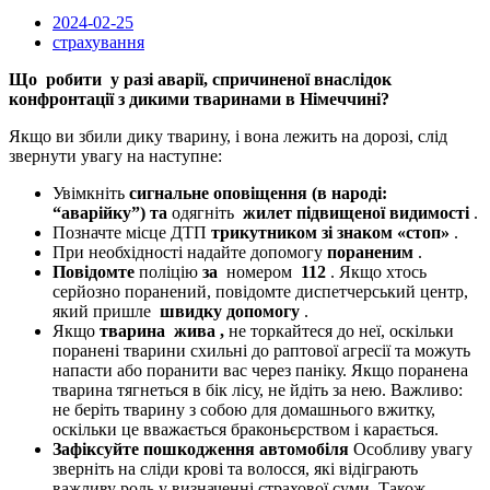
2024-02-25
страхування
Що робити у разі аварії, спричиненої внаслідок
конфронтації з дикими тваринами в Німеччині?
Якщо ви збили дику тварину, і вона лежить на дорозі, слід
звернути увагу на наступне:
Увімкніть
сигнальне оповіщення (в народі:
“аварійку”) та
одягніть
жилет підвищеної видимості
.
Позначте місце ДТП
трикутником зі знаком «стоп»
.
При необхідності надайте допомогу
пораненим
.
Повідомте
поліцію
за
номером
112
. Якщо хтось
серйозно поранений, повідомте диспетчерський центр,
який пришле
швидку допомогу
.
Якщо
тварина жива ,
не торкайтеся до неї, оскільки
поранені тварини схильні до раптової агресії та можуть
напасти або поранити вас через паніку. Якщо поранена
тварина тягнеться в бік лісу, не йдіть за нею. Важливо:
не беріть тварину з собою для домашнього вжитку,
оскільки це вважається браконьєрством і карається.
Зафіксуйте пошкодження автомобіля
Особливу увагу
зверніть на сліди крові та волосся, які відіграють
важливу роль у визначенні страхової суми. Також