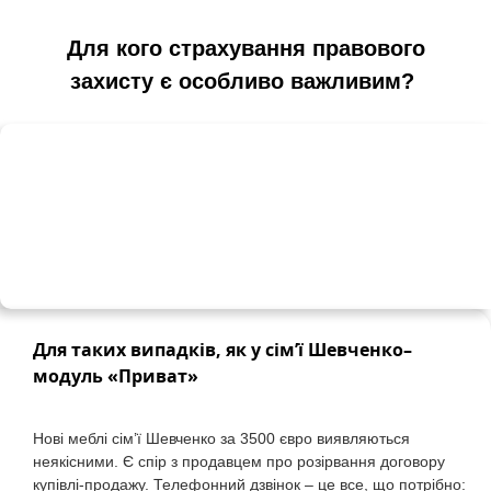
Для
кого
страхування
правового
захисту
є
особливо
важливим
?
Для
таких
випадків
,
як
у
сім’ї
Шевченко
–
модуль
«
Приват
»
Нові
меблі
сім’ї
Шевченко
за
3500
євро
виявляються
неякісними
. Є
спір
з
продавцем
про
розірвання
договору
купівлі-продажу
.
Телефонний
дзвінок
–
це
все
,
що
потрібно
: