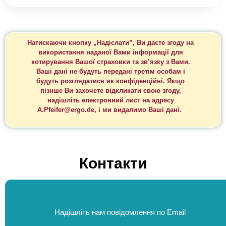
Натискаючи
кнопку
„
Надіслати
”,
Ви
даєте
згоду
на
використання
наданої
Вами
інформації
для
котирування
Вашої
страховки
та
зв’язку
з
Вами
.
Ваші
дані
не
будуть
передані
третім
особам
і
будуть
розглядатися
як
конфіденційні
.
Якщо
пізнше
Ви
захочете
відкликати
свою
згоду
,
надішліть
електронний
лист
на
адресу
A.Pfeifer@ergo.de, і
ми
видалимо
Ваші
дані
.
Контакти
Надішліть нам повідомлення по Email