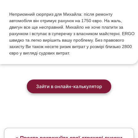
Неприємний
сюрприз
для
Михайла
:
після
ремонту
автомобіля
він
отримує
рахунок
на
1750
євро
.
На
жаль
,
двигун
все
ще
несправний
.
Михайло
не
хоче
платити
за
рахунком
і
вступає
в
суперечку
з
власником
майстерні
. ERGO
швидко
та
легко
вирішить
вашу
проблему
.
Без
правового
захисту
Ви
також
несете
ризик
витрат
у
розмірі
близько
2800
євро
у
вигляді
судових
витрат
.
Зайти в онлайн-калькулятор