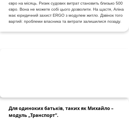
євро
на
місяць
.
Ризик
судових
витрат
становить
близько
500
євро
.
Вона
не
можете
собі
цього
дозволити
.
На
щастя
,
Аліна
має
юридичний
захист
ERGO з
модулем
житло
.
Дзвінок
того
вартий
:
проблеми
власника
та
витрати
залишилися
позаду
.
Для одиноких батьків, таких як Михайло –
модуль „Транспорт“.