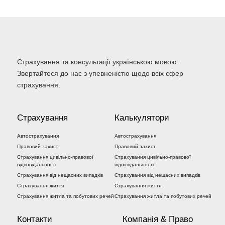
Страхування та консультації українською мовою.
Звертайтеся до нас з упевненістю щодо всіх сфер
страхування.
Страхування
Калькулятори
Автострахування
Автострахування
Правовий захист
Правовий захист
Страхування цивільно-правової
Страхування цивільно-правової
відповідальності
відповідальності
Страхування від нещасних випадків
Страхування від нещасних випадків
Страхування життя
Страхування життя
Страхування житла та побутових речей
Страхування житла та побутових речей
Контакти
Компанія & Право