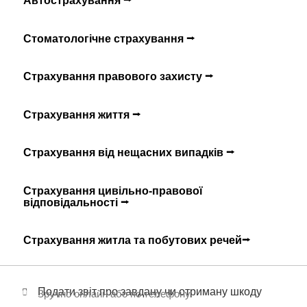
Автострахування ⭢
Стоматологічне страхування ⭢
Страхування правового захисту ⭢
Страхування життя ⭢
Страхування від нещасних випадків ⭢
Страхування цивільно-правової
відповідальності ⭢
Страхування житла та побутових речей⭢
Подати звіт про завдану чи отриману шкоду
Зручно онлайн або по телефону