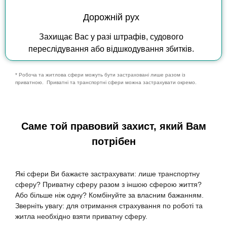
Дорожній рух
Захищає Вас у разі штрафів, судового
переслідування або відшкодування збитків.
*
Робоча
та
житлова
сфери
можуть
бути
застраховані
лише
разом
із
приватною
.
Приватні
та
транспортні
сфери
можна
застрахувати
окремо
.
Саме той правовий захист, який Вам
потрібен
Які
сфери
В
и
бажаєте
застрахувати
:
лише
транспортну
сферу
?
Приватну
сферу
разом
з
іншою
сферою
життя
?
Або
більше
ніж
одну
?
Комбінуйте
за
власним
бажанням
.
Зверніть
увагу
:
для
отримання
страхування
по
роботі
та
житла
необхідно
взяти
приватну
сферу
.