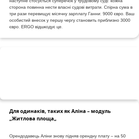
наступне
стосується
суперечок
у
трудовому
суді
:
кожна
сторона
повинна
нести
власні
судові
витрати
.
Спірна
сума
в
три
рази
перевищує
місячну
зарплату
Ганни
: 9000
євро
.
Ваш
особистий
внесок
у
першу
чергу
становить
приблизно
3000
євро
. ERGO
відшкодує
це
.
Для
одинаків
,
таких
як
Аліна
–
модуль
„
Житлова
площа
„
Орендодавець
Аліни
знову
підняв
орендну
плату
–
на
50