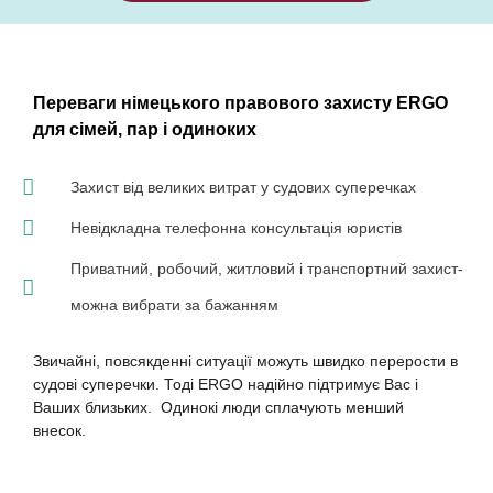
Переваги німецького правового захисту ERGO
для сімей, пар і одиноких
Захист від великих витрат у судових суперечках
Невідкладна телефонна консультація юристів
Приватний, робочий, житловий і транспортний захист-
можна вибрати за бажанням
Звичайні
,
повсякденні
ситуації
можуть
швидко
перерости
в
судові
суперечки
.
Тоді
ERGO
надійно
підтримує
В
ас
і
Ваших
близьких
.
Одинокі
люди
сплачують
менший
внесок
.