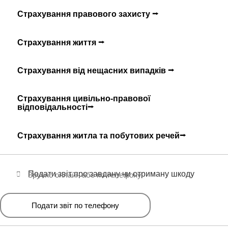
Страхування правового захисту ⭢
Страхування життя ⭢
Страхування від нещасних випадків ⭢
Страхування цивільно-правової
відповідальності⭢
Страхування житла та побутових речей⭢
Подати звіт про завдану чи отриману шкоду
Зручно онлайн або по телефону
Подати звіт по телефону