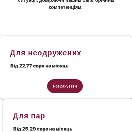
ситуації, довіряючи нашим багаторічним
компетенціям.
Для неодружених
Від 22,77 євро на місяць
Розрахувати
Для пар
Від 25,29 євро на місяць