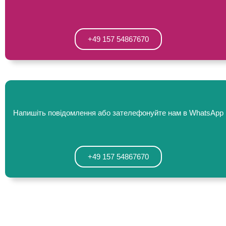
+49 157 54867670
Напишіть повідомлення або зателефонуйте нам в WhatsApp
+49 157 54867670