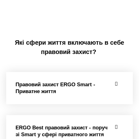
Які
сфери
життя
включають
в
себ
е
правови
й
захис
т
?
Правовий захист ERGO Smart -
Приватне життя
ERGO Best правовий захист - поруч
зі Smart у сфері приватного життя