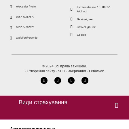
Alexander Pfeifer
Fichtenstrasse 15, 86551
Aichach
0157 54867670
Вихідні дані
Захист даних
0157 54867670
Cookie
a.pfeifer@ergo.de
© 2024 Всі права захищені.
- Створення сайту - SEO - Зберігання - LehoWeb
Види страхування