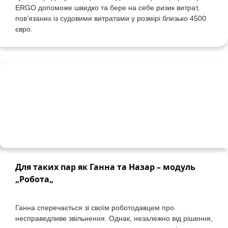
ERGO
допоможе
швидко
та
бере
на
себе
ризик
витрат
,
пов’язаних
із
судовими
витратами
у
розмірі
близько
4500
євро
.
Для
таких
пар
як
Ганна
та
Назар
–
модуль
„
Робота
„
Ганна
сперечається
зі
своїм
роботодавцем
про
несправедливе
звільнення
.
Однак
,
незалежно
від
рішення
,