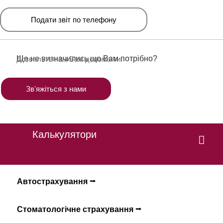
Подати звіт по телефону
Ще не визначились що Вам потрібно?
Дозвольте нам Вам допомогти.
Звʼяжіться з нами
Калькулятори
Автострахування ⭢
Стоматологічне страхування ⭢