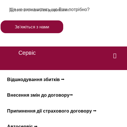
Ще не визначились що Вам потрібно?
Дозвольте нам Вам допомогти.
Звʼяжіться з нами
Сервіс
Відшкодування збитків ⭢
Внесення змін до договору⭢
Припинення дії страхового договору ⭢
Автосервіс ⭢