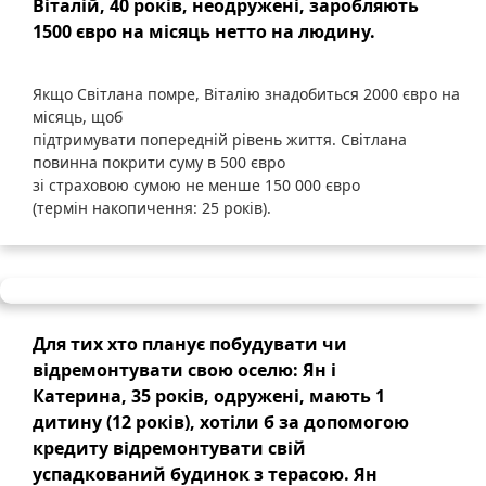
Віталій
, 40 
років
, 
неодружені
, 
заробляють
1500 
євро
на
місяць
нетто
на
людину
.
Якщо
Світлана
помре
,
Віталію
знадобиться
2000
євро
на
місяць
, щоб
підтримувати
попередній
рівень
життя
.
Світлана
повинна
покрити
суму
в 500 євро
зі
страховою
сумою
не
менше
150 000 євро
(
термін
накопичення
: 25
років
).
Для
тих
хто
планує
побудувати
чи
відремонтувати
свою
оселю
:
Ян
і
Катерина
, 35
років
,
одружені
,
мають
1
дитину
(12
років
),
хотіли
б
за
допомогою
кредиту
відремонтувати
свій
успадкований
будинок
з
терасою
.
Ян