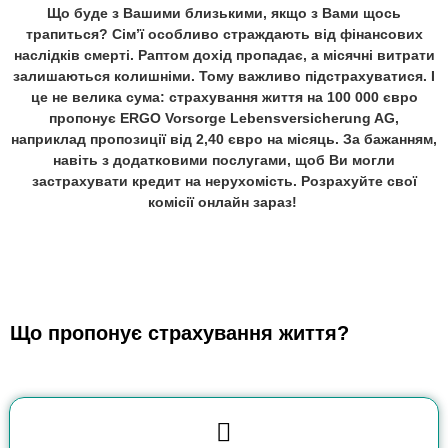
Що
буде
з
Вашими
близькими
,
якщо
з
Вами
щось
трапиться
?
Сім’ї
особливо
страждають
від
фінансових
наслідків
смерті
.
Раптом
дохід
пропадає
, а
місячні
витрати
залишаються
колишніми
.
Тому
важливо
підстрахуватися
. І
це
не
велика
сума
:
страхування
життя
на
100 000
євро
пропонує
ERGO
Vorsorge
Lebensversicherung AG,
наприклад
пропозиції
від
2,40
євро
на
місяць
.
За
бажанням
,
навіть
з
додатковими
послугами
,
щоб
Ви
могли
застрахувати
кредит
на
нерухомість
.
Розрахуйте
свої
комісії
онлайн
зараз
!
Що пропонує страхування життя?