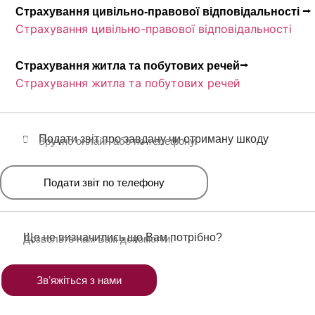
Страхування цивільно-правової відповідальності ⭢
Страхування цивільно-правової відповідальності
Страхування житла та побутових речей⭢
Страхування житла та побутових речей
Подати звіт про завдану чи отриману шкоду
Зручно онлайн або по телефону
Подати звіт по телефону
Ще не визначились що Вам потрібно?
Дозвольте нам Вам допомогти.
Звʼяжіться з нами