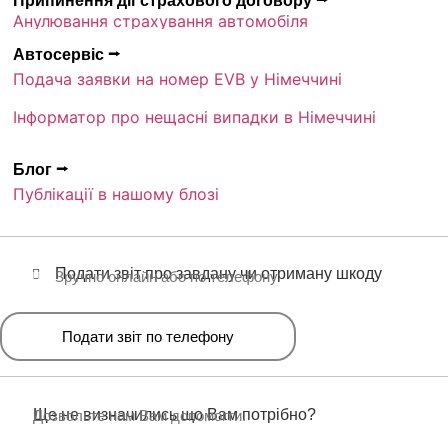
Припинення дії страхового договору ⭢
Анулювання страхування автомобіля
Автосервіс ⭢
Подача заявки на номер EVB у Німеччині
Інформатор про нещасні випадки в Німеччині
Блог ⭢
Публікації в нашому блозі
Подати звіт про завдану чи отриману шкоду
Зручно онлайн або по телефону
Подати звіт по телефону
Ще не визначились що Вам потрібно?
Дозвольте нам Вам допомогти.