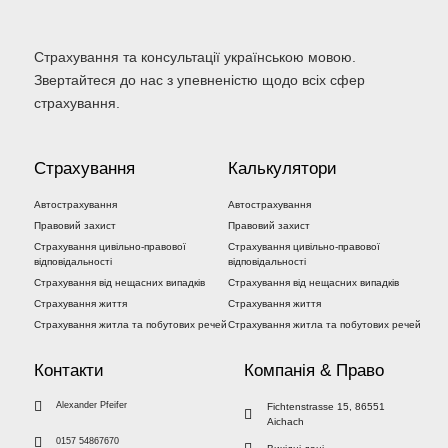
Страхування та консультації українською мовою.
Звертайтеся до нас з упевненістю щодо всіх сфер
страхування.
Страхування
Калькулятори
Автострахування
Автострахування
Правовий захист
Правовий захист
Страхування цивільно-правової
Страхування цивільно-правової
відповідальності
відповідальності
Страхування від нещасних випадків
Страхування від нещасних випадків
Страхування життя
Страхування життя
Страхування житла та побутових речей
Страхування житла та побутових речей
Контакти
Компанія & Право
Alexander Pfeifer
Fichtenstrasse 15, 86551
Aichach
0157 54867670