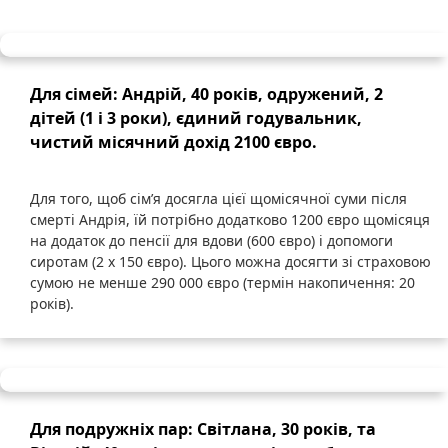
Для
сімей
:
Андрій
, 40
років
,
одружений
, 2
дітей
(1 і 3
роки
),
єдиний
годувальник
,
чистий
місячний
дохід
2100
євро
.
Для
того
,
щоб
сім’я
досягла
цієї
щомісячної
суми
після
смерті
Андрія
,
їй
потрібно
додатково
1200
євро
щомісяця
на
додаток
до
пенсії
для
вдови
(600
євро
) і
допомоги
сиротам
(2 x 150
євро
).
Цього
можна
досягти
зі
страховою
сумою
не
менше
290 000
євро
(
термін
накопичення
: 20
років
).
Для
подружніх
пар
: 
Світлана
, 30 
років
, 
та