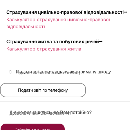
Страхування цивільно-правової відповідальності⭢
Калькулятор страхування цивільно-правової
відповідальності
Страхування житла та побутових речей⭢
Калькулятор страхування житла
Подати звіт про завдану чи отриману шкоду
Зручно онлайн або по телефону
Подати звіт по телефону
Ще не визначились що Вам потрібно?
Дозвольте нам Вам допомогти.