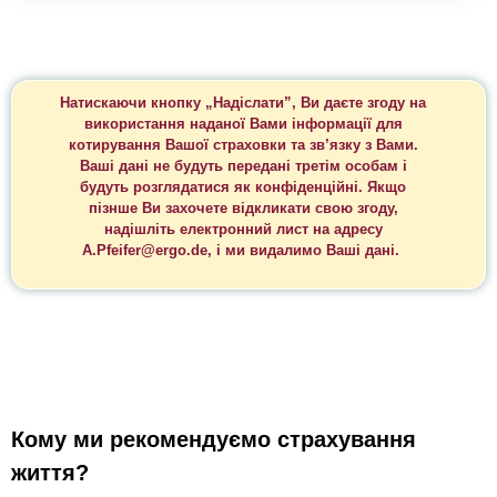
Натискаючи
кнопку
„
Надіслати
”,
Ви
даєте
згоду
на
використання
наданої
Вами
інформації
для
котирування
Вашої
страховки
та
зв’язку
з
Вами
.
Ваші
дані
не
будуть
передані
третім
особам
і
будуть
розглядатися
як
конфіденційні
.
Якщо
пізнше
Ви
захочете
відкликати
свою
згоду
,
надішліть
електронний
лист
на
адресу
A.Pfeifer@ergo.de, і
ми
видалимо
Ваші
дані
.
Кому ми рекомендуємо страхування
життя?