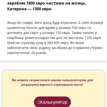
заробляє
1800
євро
чистими
на
місяць
,
Катерина
— 1300
євро
.
Якщо
Ян
помре
,
його
дохід
буде
втрачено
.
Її
сім’я
отримує
щомісячну
пенсію
для
вдови
у
розмірі
550
євро
та
допомогу
для
сиріт
у
розмірі
150
євро
.
Таким
чином
, у
скарбниці
домогосподарства
досі
не
вистачає
1100
євро
.
Маючи
страхову
суму
в 260 000
євро
,
Ян
може
забезпечити
свою
родину
засобами
до
існування
(
термін
накопичення
: 20
років
).
Ви можете скористатися нашим калькулятором для
розрахунку вартості страхування життя.
Калькулятор